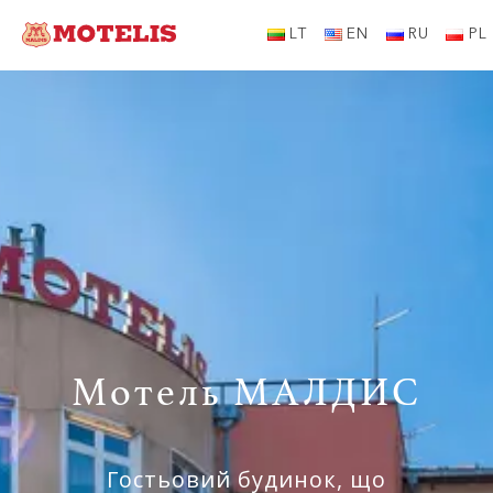
LT
EN
RU
PL
Мотель МАЛДИС
Гостьовий будинок, що