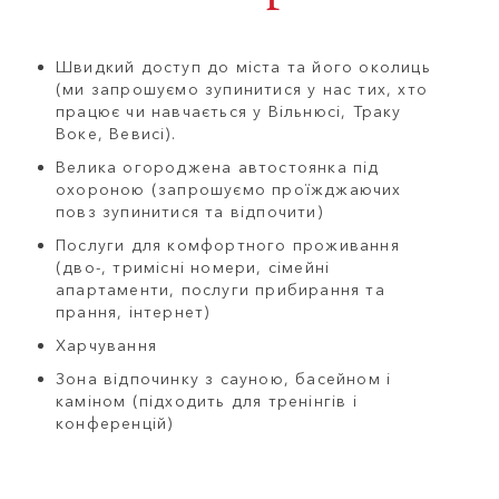
Швидкий доступ до міста та його околиць
(ми запрошуємо зупинитися у нас тих, хто
працює чи навчається у Вільнюсі, Траку
Воке, Вевисі).
Велика огороджена автостоянка під
охороною (запрошуємо проїжджаючих
повз зупинитися та відпочити)
Послуги для комфортного проживання
(дво-, тримісні номери, сімейні
апартаменти, послуги прибирання та
прання, інтернет)
Харчування
Зона відпочинку з сауною, басейном і
каміном (підходить для тренінгів і
конференцій)