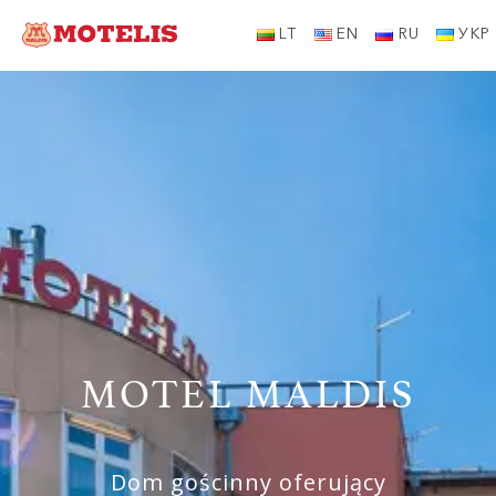
LT
EN
RU
УКР
MOTEL MALDIS
Dom gościnny oferujący